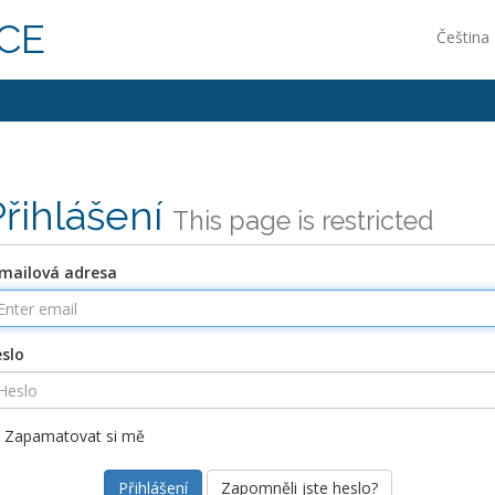
ICE
Čeština
Přihlášení
This page is restricted
mailová adresa
slo
Zapamatovat si mě
Zapomněli jste heslo?