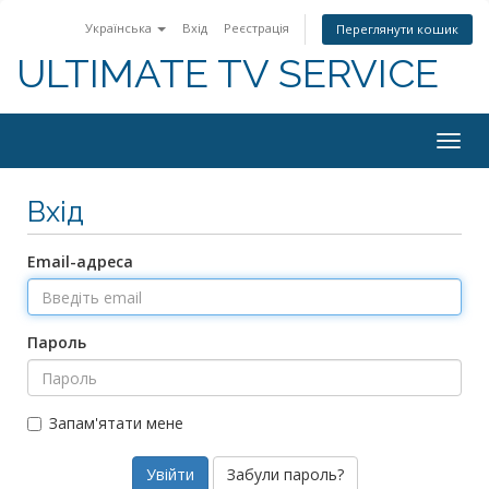
Українська
Вхід
Реєстрація
Переглянути кошик
ULTIMATE TV SERVICE
Togg
navig
Вхід
Email-адреса
Пароль
Запам'ятати мене
Забули пароль?